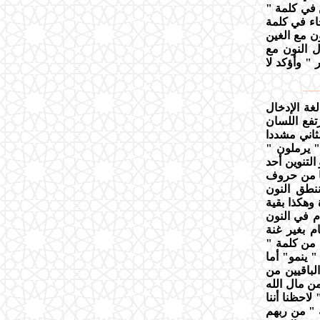
ن في كلمة "
اء في كلمة
ن مع الغين
 النون مع
" وأؤكد لا
لغة الإدخال
فع اللسان
ثاني مشددا
" يرملون "
 التنوين أحد
ما من حروف
نطق النون
وهكذا بقية
م في النون
ام بغير غنة
ة من كلمة "
" ينمو" أما
الباقيين من
من مال الله
لاحظنا أننا
ة " من ربهم