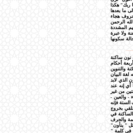
 ربك" هكذا
لى ما بعدها
 حروف هجاء
بسم الله الرحمن
لك الميم المشددة
ة ولا عبرة
الة سكونها
ه نون ساكنة
ربعة أحكام
نة والتنوين
 لغة البيان
الذي لابد
أي إنه عند
تين من غير
 - والعين -
ف الستة فإنه
لحلقي بخروج
الساكنة في
كلمة والحرف
ثل " ينأون"
 في كلمة "