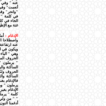
عنه " وفي كل
أنعمت" وفي 
"وانحر" وفي
في كلمة " 
الخاء في كل
غنة مع الإظه
الإدغام :
أما
واصطلاحا ا
عنه ارتفاعة
ويكون في ال
وهي " الياء -
الحروف المذ
" يرملون "
الساكنة وال
الحروف ولكن
الساكنة والت
فالإدغام بغن
يرملون " وهذ
الإدغام بغير
كلمة " يرملو
" " من ولي "
أدغمنا النون