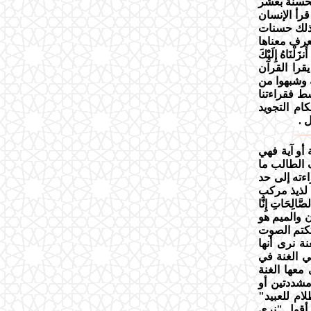
حسنة بعشر
رأ الإنسان
بذلك حسنات
عرف معناها
نزَلْنَاهُ إِلَيْكَ
ذي يقرا القرآن
ة وشبهوا من
ط فقراءتنا
ام التجويد
ل .
 أو آية فهي
 الطالب ما
ته إلى حد
 لذيذ مركب
ِحَاتِ إِنَّا
ون والميم هو
تكتم الصوت
ة نرى أنها
ي الغنة في
معها الغنة
مشددتين أو
ام للعبيد"
ا أقول "نرى