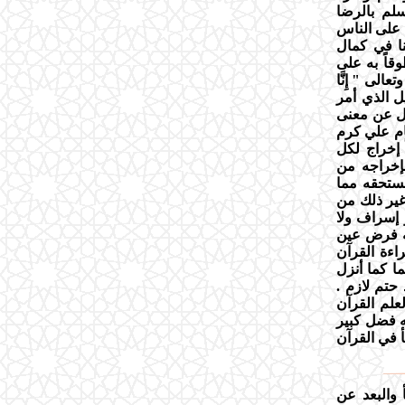
 وسلم بالرضا
ه على الناس
نا في كمال
قاً به على
لى " إِنَّا
ترتيل الذي أمر
ئل عن معنى
ام علي كرم
 إخراج لكل
إخراجه من
مستحقه مما
غير ذلك من
 إسراف ولا
به فرض عين
لقراءة القرآن
ما كما أنزل
حتم لازم .
لعلم القرآن
ه فضل كبير
 في القرآن
 والبعد عن