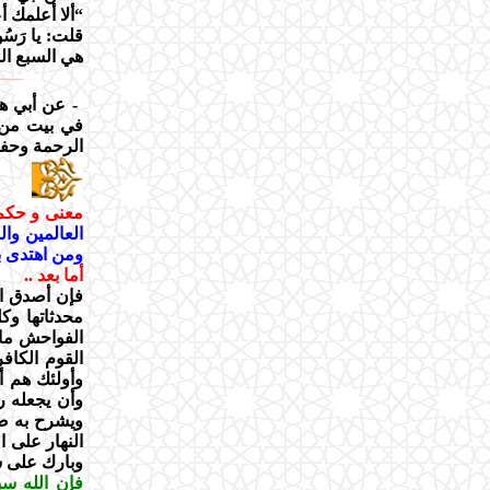
“ألا أعلمك 
قلت: يا رَسُ
هي السبع الم
- عن أبي هرير
في بيت من بي
الرحمة وحفته
معنى و حكم 
العالمين وا
ومن اهتدى به
أما بعد ..
فإن أصدق ال
محدثاتها وك
الفواحش ما ظ
القوم الكاف
وأولئك هم أو
وأن يجعله رب
ويشرح به صدو
النهار على 
وبارك على س
فإن الله سب