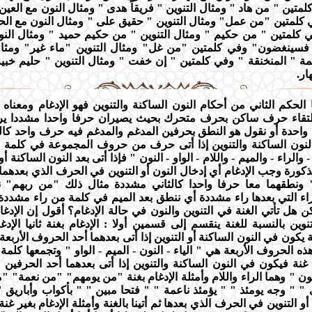
متين " من هاد " ومثال التنوين " فريقاً هدى " ومثال النون مع العي
كلمتين "من عمل" ومثال التنوين " حقيق على " ومثال النون مع الح
 كلمتين " من حكيم " ومثال التنوين " من حكيم حميد " ومثال النو
فسينغضون" وفي كلمتين "من غل" ومثال التنوين "ماء غير" ومثال
مة " المنخنقة " وفي كلمتين " إن خفت " ومثال التنوين " حليم خبير 
ار.
 الحكم الثاني من أحكام النون الساكنة والتنوين فهو الإدغام ومعناه 
لتقاء حرف ساكن بحرف متحرك بحيث يصيران حرفا واحدا مشددا يرت
 واحدة أو نقول هو النطق بحرفين المدغم والمدغم فيه حرف واحد كال
نون الساكنة والتنوين إذا أتى حرف من حروف المجموعة في كلمة 
 والراء - والميم - واللام - الواو - النون " فإذا أتى بعد النون الساكنة أو
كورة وجب الإدغام أي إدخال النون أو التنوين في الحرف الذي بعده
 ونطقهما معا حرفا واحدا كالثاني مشددة مثال ذلك "من ربهم" ن
راء التي بعدها راء مشددة أي ننطق بعد الميم في كلمة من راء مشددة 
 هل تأتي الغنة في التنوين والنون في حالة الإدغام؟ أقول إن الإدغا
نوين بالنسبة للغنة ينقسم إلى قسمين أولا : الإدغام بغنة ثانيا الإدغ
ة يكون في النون الساكنة أو التنوين إذا أتى بعدهما أحد الحروف الأربع
ه الحروف الأربعة هي " الياء - النون - الميم - الواو " وتجمعها كلمة 
 غنة فيكون في النون الساكنة والتنوين إذا أتى بعدهما أحد الحرفين 
ن " وهما الراء واللام وأمثلة الإدغام بغنة "من يومهم" "من نعمة" "
 " وجه يومئذ " " يؤمئذ ناعمة " " فتحا مبين " " بأكواب وأباريق " 
 أو التنوين في الحرف الذي بعدها ثم أتينا بالغنة وأمثلة الإدغام بغير غن