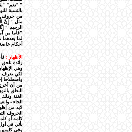
" "نعم" "نق
بالنسبة للنو
من حروف اله
مثل " إِنَّ الَّ
الرحيم " إِنَّا أ
"فأما من آم
لما بعدهما 
أحكام خاصة ب
الأظهار :
فأح
زائدة تلحق 
وهي الإظهار 
لكي نعرف ما 
واصطلاحا إ
من أن أخرج 
النطق بالنو
الغنة وذلك إ
الحاء - والغي
لابد من إظها
الحروف التي
كلمه أو كلمت
يأتي في أول 
وفي كلمتين 