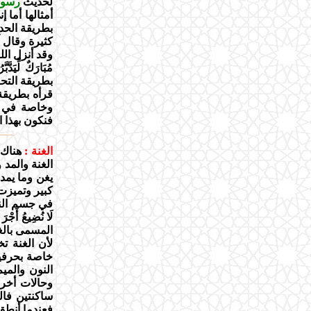
لحديث
رسول 
أمثالها أما
بطريقة الحد
كثيرة وقال 
وقد أنزل الل
مُبَارَكٌ لِّيَ
بطريقة التحق
قرأه بطريقة
وخاصة في مق
فنكون بهذا امت
الغنة :
هناك ب
الغنة والمد
يغن وما يم
كبير وتميزت
في جسم النون و
لَا نُضِيعُ أ
المسمى بالغ
لأن الغنة ت
خاصة بحرفين
النون والمي
وحالات أخرى
ساكنتين فال
فعندما أنطق 