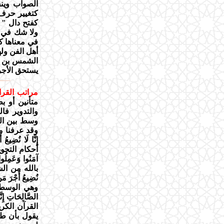
الصواب وين
كتغيير حرف 
كفتح دال " ال
ولا شك في حر
في معناها كت
أهل الفن ول
الشمس بن ال
يستحق الأج
مراتب القرائ
متأنين أو ب
والتدوير فا
وسط بين الت
وقد عرفنا مع
إِنَّا لَا نُض
أحكام التجوي
آمَنُوا وَعَمِل
بالله من الشيط
نُضِيعُ أَجْر
وهي الوسط بين
الصَّالِحَاتِ 
القرآن الكر
يقول بأن طري