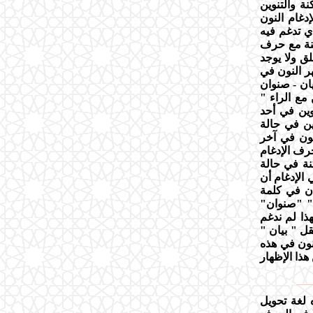
نة والتنوين
إدغام النون
ي تدغم فيه
كنة مع حرف
لق ولا يوجد
هر النون في
يان - صنوان
 مع الراء "
وين في أحد
وين في حالة
نون في آخر
رف الإدغام
نة في حالة
 الإدغام أن
ان في كلمة
ان" "صنوان"
ذا لم ندغم
نقل " بيان "
نون في هذه
هذا الإظهار
 لغة تحويل