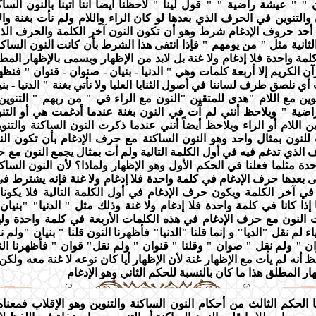
 " عيشة راضية " " قول لينا " لاحظنا أيضا أننا أتينا بالنون الساك
 والتنوين في الحرف الذي بعدها لو كان الراء واللام ولم نأت بغنة وال
أحد حروف الإدغام شرط وهو أن تكون النون آخر الكلمة والحرف الذ
الثانية مثل " من يومهم " فإذا انتفى هذا الشرط بأن كانت النون السا
لمة واحدة فلا إدغام ولا غنة بل لابد من الإظهار ويسمى بالإظهار المط
ن الكريم إلا أربعة كلمات وهي " الدنيا - بنيان - صنوان - قنوان " فنظ
أي نلصق طرف لساننا في أصول الثنايا العليا ولا نأتي بغنة " الدنيا - بن
وين مع اللام "هدى للمتقين "النون مع الراء في " من ربهم " التنوين
ية " ويلاحظ أنني لم آت في النون بغنة عندما أدغمت هي أو التن
 اللام أو الراء ويلاحظ أيضاً أنني عندما ذكرت النون الساكنة والتن
ت للنون بمثال واحد وهو النون الساكنة مع حرف الإدغام بأن تكون ال
 الذي تدغم فيه في أول الكلمة التالية ولم أت بمثال يجمع النون مع ح
دة مثلما فعلنا في الحكم الأول وهو الإظهار ولماذا؟ لأن النون الساك
أتى بعدها حرف الإدغام في كلمة واحدة فلا إدغام ولا غنة فإنه يشترط في
في آخر الكلمة ويكون حرف الإدغام في أول الكلمة التالية فلا يكون
 إذا كانا في كلمة واحدة فلا إدغام ولا غنة وذلك مثل " الدنيا" "بني
 النون مع حرف الإدغام في هذه الكلمات الأربعة في كلمة واحدة وله
ء لم نقل "الديا" و إنما قلنا "الدنيا" فأظهرنا النون قلنا " بنيان "ولم 
ان " ولم نقل " صوان " وقلنا " قنوان " ولم نقل" قوان " فأظهرنا ال
حظ أنه لم يأت مع الإظهار غنة لأن الإظهار أيا كان نوعه لا غنة معه ولكن 
ر المطلق هذا ما كان بالنسبة للحكم الثاني وهو الإدغام
ا الحكم الثالث من أحكام النون الساكنة والتنوين وهو الإقلاب فمعناه