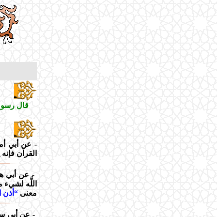
قال رسول
- عن أبي أما
القرآن فإنه 
- عن أبي هري
اللَّه لشيء 
معنى
“أذن ال
- عن أبي سعيد