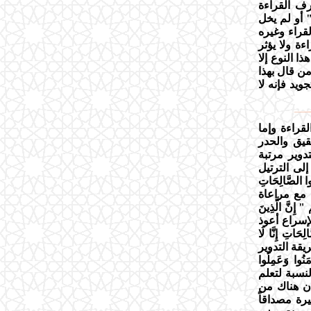
ف القراءة
 أو لم يخل
القراء وغيره
ءة ولا يؤثر
ا النوع إلا
ن قال بهذا
يد فإنه لا
قراءة وإما
قيق والحدر
دوير مرتبة
لى الترتيل
ُوا الصَّالِحَاتِ
اءة مع مراعاة
َ الَّذِينَ
و الإسراع أعوذ
تِ إِنَّا لَا
ريقة التدوير
ا وَعَمِلُوا
بالنسبة لتعلم
أن هناك من
يرة مصداقاً