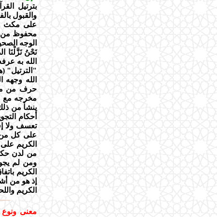
بترتيل القر
والقبول بالف
على مكث ورت
محفوظ من ال
الوجه الصحيح
نَحْنُ نَزَّلْنَا ا
الله به عرف
"الترتيل" (
الله وجهه ا
حرف من مخر
مخرجه مع حق
ينشأ من ذلك
أحكام التجو
تعسف ولا إف
على كل من يريد
الكريم على ا
من لدن حكيم
ومن لم يجود 
الكريم باتف
إذ هو من أش
الكريم والل
معنى ونوع 