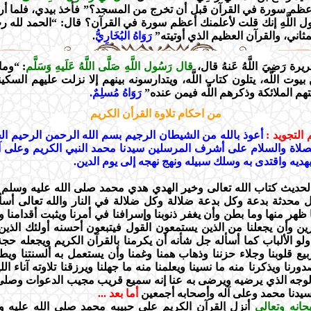
أعظم سورة في القرآن قبل أن تخرج من المسجد؟” فأخذ بيدي، فلما أرد
ول اللَّهِ إنك قلت لأعلمنك أعظم سورة في القرآن؟ قال: “الحمد لله ر
ثاني، والقرآن العظيم الذي أوتيته”
رَوَاهُ البُخَارِي
ُّ.
ة رَضِيَ اللَّهُ عَنهُ قال،
قال رَسُول اللَّهِ صَلَّى اللَّهُ عَلَيهِ وَسَلَّم
: “وما
وت اللَّه، يتلون كتاب اللَّه، ويتدارسونه بينهم إلا نزلت عليهم السك
م الملائكة وذكرهم اللَّه فيمن عنده”
رَوَاهُ مُسلِمٌ.
من احكام تلاوة القرأن الكريم
التجويد :
أعوذ بالله من الشيطان الرجيم بسم الله الرحمن الرحيم ال
لصلاة والسلام على أشرف المرسلين سيدنا محمد النبي الكريم وعلى آ
ديه واقتدى به وسلك سبيله ونهج نهجه إلى يوم الدين.
حديث كتاب الله تعالى وخير الهدي هدي محمد صلى الله عليه وسلم 
ل محدثة بدعة وكل بدعة ضلالة وكل ضلالة في النار والله تعالى أسأل
هر منها وما بطن وأن يغفر ذنوبنا وإسرافنا في أمرنا ويثبت أقدامنا 
رين وأن يجعلنا من الذين يستمعون القول فيتبعون أحسنه أولئك الذين 
لو الألباب كما أسأله جل شأنه أن يكرمنا بالقرآن الكريم ويجعله حجة ل
يع قلوبنا وجلاء حزننا وذهاب همنا وغمنا وأن يستعمل به ألسنتنا ويطه
رنا ويذكرنا منه ما نسينا ويعلمنا منه ما جهلنا ويرزقنا تلاوته آناء ا
الوجه الذي يرضيه ويرضى به عنا إنه سميع قريب مجيب الدعوات وصلى
يدنا محمد وعلى آله وأصحابه أجمعين
أما بعد
...
حانه وتعالى
أنزل القرآن الكريم على حبيبه محمد صلى الله عليه و