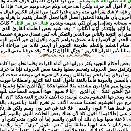
الله صلى الله عليه وسلم
" من قرأ القرآن فله بكل حرف حسنة وال
 إني لا أقول ألم حرف ولكن ألف حرف ولام حرف وميم حرف" فإذا ما ق
ر فإنه لا شك يقرأ في مدة وجيزة قدرا كبيرا من القرآن الكريم فينال 
آخرون بأن طريقة التحقيق أفضل لأنها تجعل الإنسان يتفهم ما يقرأه وي
ه سبحانه وتعالى القرآن لكي نتفهمه ونتدبره
فقال عز من قائل
" كِتَابٌ أَ
دَّبَّرُوا آيَاتِهِ وَلِيَتَذَكَّرَ أُوْلُو الْأَلْبَابِ " وقد شبه بعض العلماء القارئ ال
يق أي التؤدة والتأني مع التدبر والتفكر بأنه كمن تصدق بجوهرة عظيم
 الحدر أي الإسراع بأنه تصدق بدراهم كثيرة وأقول إن خير الأمور الوس
ام التعليم والتعلم بطريقة التدوير أو الحدر فلابد من مراعاة أحك
ثلنا لأمر القرآن الكريم " وَرَتِّلِ الْقُرْآنَ تَرْتِيلًا " وقد عرفنا معنى الترتي
عض أحكام التجويد يكثر دورانها في أثناء القراءة وقلما تخلو منها كلمة
 وترقيق بعض الحروف وتفخيم بعضها وقلقة بعض الحروف فإذا ما عرف
د وما يرقق وما يفخم وما يقلقل ووضع كل شيء في موضعه صحت قراء
 بالحسن والجودة فأبدأ بالغنة فأقول الغنة لغة الترنم واصطلاحا صوت
الميم هكذا نون مشددة مثلا أنطقها هكذا "إِنَّ الَّذِينَ آمَنُوا وَعَمِلُوا الصَّال
َجْرَ مَنْ أَحْسَنَ عَمَلًا" "إن الذين" "إنا لا نضيع" فهذا الصوت المصاحب للن
نة ومخرجها الخيشوم بحيث لو سددت الأنف لا تخرج الغنة هكذا "إن" أ
خرج من الخيشوم فعندما سددت الأنف لم تخرج الغنة وبالتعريف بالغن
 فقط هما " النون والميم " فلا غنة في غير نون وميم ولكن هل تأت
م على إطلاقهما؟ أقول كلا لأن هناك بعض الحالات للنون والميم تأتى 
 لا غنة معها وبيان ذلك أن النون والميم إما أن تكون متحركتين أو 
متحركتان لا غنة فيهما مطلقا مثل "نعم" نقول "نرى" "وما ربك بظل
بالنون المتحركة لا آتي بغنة فلا أقول "نعم" ولا أقول "نقول" لا و إنم