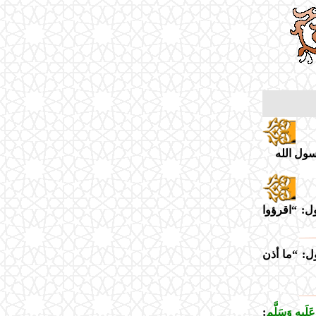
ول الله
ل: “اقرؤوا
ل: “ما أذن
لَيهِ وَسَلَّم
: