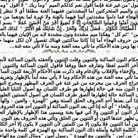
ول"من غير غنة فإنما أقول نعم كذلكم الميم "وما ربك " لا أقول "وما
ن والميم المتحركتين أما المشددتين ففيهما الغنة مطلقا أي لا ننظر إ
جاء فما دامتا مشددتين أتينا فيهما بالغنة ولا عبرة لما بعدهما من
ذِينَ آمَنُوا وَعَمِلُوا الصَّالِحَاتِ إِنَّا لَا نُضِيعُ أَجْرَ مَنْ أَحْسَنَ عَمَلًا " 
َعْطَيْنَاكَ الْكَوْثَرَ . فَصَلِّ لِرَبِّكَ وَانْحَرْ , إِنَّ شَانِئَكَ هُوَ الْأَبْتَرُ " كذ
ن" "ثم كل" وهكذا ميم مشددة ونون مشددة لابد من الإتيان فيهما بالغن
من حروف الهجاء أما إذا كانتا ساكنتين فهناك تفصيل لأن لكل منهما ح
ها ومن هذه الأحكام ما تأتي معه الغنة ومنه ما لا تأتي معه غنة…
كام النون الساكنة والتنوين وقلت التنوين وألحقته بالنون الساكنة لأن
آخر الاسم لفظا وتفارقه خطاً ووقفاً فأقول للنون الساكنة والتنوين أ
والإخفاء والإقلاب والإدغام وقد ذكرت هذه الأحكام الأربعة للنون الساك
تأتي معه الغنة من هذه الأحكام وما لا يأتي معه أبدأ بالإظهار وتعريفه
خراج الحرف من مخرجه من غير غنة في الحرف المظهر ومخرج النون 
النون منه في حالة إظهارها هو طرف اللسان مع أصول الثنايا العليا 
ن الساكنة حالة إظهارها ألصق طرف اللسان في أصول السنتين العلوي
ذا أتى بعدها أحد الحروف الحلق الستة وهي "الهمزة - والعين - والهاء
ن - والخاء " أي أنه إذا أتى بعد النون الساكنة أو التنوين أحد هذه الحرو
ر النون أو التنوين ولا آتي فيها بغنة ويسمى هذا الإظهار بالإظهار ا
 تظهر عندها النون أو التنوين من الحلق وتأتي هذه الحروف بعد النون 
ين أما التنوين فلا يكون إلا من كلمتين لأن التنوين لا يكون إلا آخر ال
الكلمة التالية وأمثلة ذلك النون الساكنة مع الهمزة في كلمة واحدة م
" من آمن " والتنوين مع الهمزة " رسول أمين "ومثال النون مع الهاء