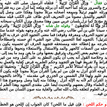
آن
فقال
" وَرَتِّلِ الْقُرْآنَ تَرْتِيلًا " فتلقاه الرسول صلى الله عليه
رح والسرور ورتله كما أحبه الله أن يرتله وبلغه كما أنزل من ربه فقرأ
له عليهم ترتيلاً وسمعه أصحابه مرتلاً مجوداً وهكذا حتى وصل إلي
تغيير والتبديل مصوناً من التحريف الذي طاف على الكتب قبله منطو
 مؤدىً كما نزل بلسان عربي مبين وهذا مصدق منزل الكتاب سبحانه وتعا
لذِّكْرَ وَإِنَّا لَهُ لَحَافِظُونَ "
وقوله جل شأنه
" وَرَتِّلِ الْقُرْآنَ تَرْتِيلًا" وال
ه سيدنا علي بن أبي طالب رضي الله عنه وكرم وجهه بقوله عندما س
هو تجويد الحروف ومعرفة وقوفه) فما معنى التجويد الذي عرف به الإم
لترتيل؟ .التجويد لغةً التحسين يقال جود الشيء أي حسنه واصطلاحاً
جه مع إعطائه حقه ومستحقه فتجويد الحرف أي تحسينه يكون ب
ه من الصفات كالجهر والمد والاستفال والاستعلاء ونحوها وكذلك 
 من تفخيم بعض الحروف وترقيق بعضها وغن ما يغن ومد ما يمد إلى 
يد وخلاصة القول أنه يجب أن يكون النطق به على أكمل وجه من غير
راط ولا تفريط فهذا هو التجويد وحكم العلم به فرض كفاية والعمل 
 أن يقرأه امتثالاً للأمر الكريم " وَرَتِّلِ الْقُرْآنَ تَرْتِيلًا " وتحقيقاً 
لوجه الذي أنزل به فإن من لم يقرأ القرآن مرتلاً مجوداً فإنه يكون آث
 عليم ولهذا قال الشمس بن الجزري في مقدمته " والأخذ بالتجويد 
القرآن آثم لأنه به الإله أنزل . وهكذا منه إلينا وصل وموضوع هذا ا
اق العلماء وقال بعضهم والحديث أيضا على مقتدى التجويد وهذا العلم ل
رف العلوم لتعلقه بكتاب الله تعالى والغاية منه صون اللسان من الخطأ
حن فيه…
و حكم اللحن :
فإن قيل ما اللحن؟ كان الجواب إن اللحن هو الخطأ