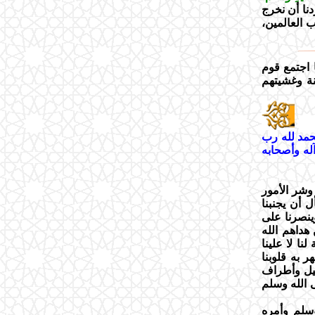
نا أن نخرج
ب العالمين،
 اجتمع قوم
ينة وغشيتهم
حمد لله رب
له وأصحابه
وشر الأمور
 أن يجنبنا
وينصرنا على
هداهم الله
نا لا علينا
ر به قلوبنا
لليل وأطراف
 الله وسلم
سلم وأمره