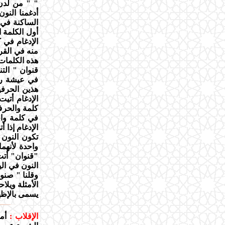
" " من لدن "
أدغمنا النون
الساكنة في 
أول الكلمة 
الإدغام في ك
منه في القرآ
هذه الكلمات 
قنوان " التن
في عيشة راض
هذين الحرفين
الإدغام أتي
كلمة والحرف
في كلمة واح
الإدغام إذا 
تكون النون 
واحدة لأنهما
"قنوان" أتت
النون في اليا
وقلنا " صنو
الأمثلة ويلا
يسمى بالإظها
الإقلاب :
أم