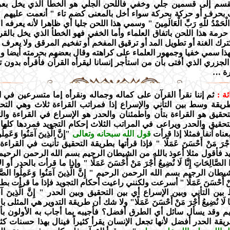
قسم إلى قسمين جلي وخفي فاللحن الجلي هو الخطأ الذي يخل بعر
بحرف أو حركة بحركة سواء أخل بالمعنى كضم تاء " أنعمت عليهم "
ْحَمْدُ للّهِ رَبِّ الْعَالَمِينَ " وسمي هذا اللحن جليا أي ظاهرا لأنه يعرفه 
مة هذا اللحن باتفاق العلماء وأما الخفي فهو الخطأ الذي يخل بالقرا
رك الغنة أو تطويل المد أو ترقيق المفخم أو تفخيم المرقق ولا يعرف هذ
هذا سمي خفيا وجمهور العلماء على كراهته وقال بعضهم بحرمته أيضا وم
جزري الذي أفتى بأن من استأجر إنسانا ليقرأه القرآن فأقرأه بدون تجو
رة …
ة :
ثم إننا نقرأ القرآن على كماله وجماله ونقرأه إما متسرعين في ال
طريقة وسط بين التأني والإسراع إذا فمراتب القراءة ثلاث وهي التح
لتحقيق هو القراءة بتأن واطمئنان والحدر هو الإسراع في القراءة والت
حقيق والحدر ويراعى في المراتب الثلاث إحكام التجويد فمردها كلها إ
ناه آنفاً فمثلا إذا قرأت
قول الله سبحانه وتعالى
"إِنَّ الَّذِينَ آمَنُوا وَعَمِل
ِيعُ أَجْرَ مَنْ أَحْسَنَ عَمَلًا " فإذا قرأتها بطريقة التحقيق تأنيت في القر
د فأقول مثلا أعوذ بالله من الشيطان الرجيم بسم الله الرحمن الرحيم " إِنّ
ُوا الصَّالِحَاتِ إِنَّا لَا نُضِيعُ أَجْرَ مَنْ أَحْسَنَ عَمَلًا " وإذا ما قرأت بالحدر أ
ان الرجيم بسم الله الرحمن الرحيم " إِنَّ الَّذِينَ آمَنُوا وَعَمِلُوا الصَّالِحَا
َ مَنْ أَحْسَنَ عَمَلًا " أسرعت ولكنني راعيت أحكام التجويد فإذا ما قرأت بط
 التأني وبين الإسراع أي بين التحقيق وبين الحدر " إِنَّ الَّذِينَ آمَنُو
إِنَّا لَا نُضِيعُ أَجْرَ مَنْ أَحْسَنَ عَمَلًا" ولا شك أن طريقة التدوير هي المثلى 
يم وقد يسأل سائل أي الطرق أفضل؟ فأجيبه بما أجاب به الأولون ب
قة الحدر أفضل لأنها تجعل الإنسان يقرأ كثيراً فينال بهذا حسنات كث