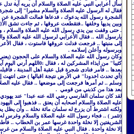
سأل أعرابي النبي عليه الصلاة والسلام أن يريه آية تدل ع
فقال له الرسول عليه الصلاة والسلام مشيرا" إلى شجرة 
الشجرة رسول الله يدعوك ، فدعاها فمالت الشجرة عن يم
وبين يديها وخلفها ..فتقطعت عروقها ، ثم جاءت تشق الأ
. حتى وقفت بين يدي رسول الله عليه الصلاة والسلام ، و
يارسول الله .. فقال الأعرابي لرسول الله عليه الصلاة وا
إلى منبتها .. فرجعت فدلت عروقها فاستوت ، فقال الأعراب
وبرسوله وأعلن إسلامه .
وكان رسول الله عليه الصلاة والسلام على الحجون (يع
كثيبا" من ايذاء المشركين له ، فقال :0
بعدها .. فأمر فنادى شجرة قبل عقبة أهل المدينة ، فأقب
(أي تحدث اخدودا" في الأرض نتيجة اقبالها ) حتى انتهت إل
وسلم .. ثم أمرها فرجعت إلى موضعها .. فقال عليه الصلاة 
بعد هذا من كذبني من قومي .
لقد كان سلمان الفارسي رضي الله عنه عبدا" عند يهودي 
عليه الصلاة والسلام اصحابه أن يعتق .. فذهبوا إلى اليهود
ولكنه اشترط أن يزرع له سلمان مائة نخلة .. وأن يظل ي
(تثمر ) .. فجاء رسول الله عليه الصلاة والسلام وغرس له 
الشريفتين إلا نخلة واحدة غرسها عمر بن الخطاب .. فأطع
إلا نخلة واحدة . فقال النبي عليه الصلاة والسلام من غرسها