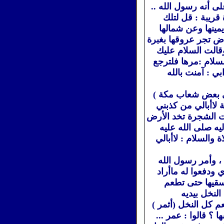
لى أنه رسول الله ..
قريبة : قل لتلك
ينها وعن شمالها
{ض تجر عروقها بغبرة
قالت السلام عليك
لسلام :مرها فلترجع
ي : آمنت بالله
ني بعض شعاب مكة )
اللهم أرني اليوم آية لاأبالي من كذبني
لت الشجرة تخد الأرض
يه صلى الله عليه
والسلام : لاأبالي
، وأمر رسول الله
ي ودفعوا له ماأراد
سقيها حتى تطعم
النخل بيديه
م كل النخل (أثمر )
 ؟ قالوا : عمر ...