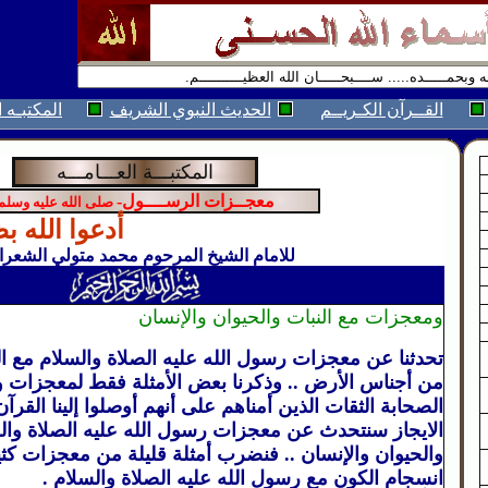
القــرآن الكـريــم
الحديث النبوي الشريف
المكتبـه ا
المكتبـــة العـــامـــه
معجــزات الرســــول-
صلى الله عليه وسلم
أدعوا الله بظهر
للامام الشيخ المرحوم محمد متولي الشعر
ومعجزات مع النبات والحيوان والإنسان
تحدثنا عن معجزات رسول الله عليه الصلاة والسلام مع ا
من أجناس الأرض .. وذكرنا بعض الأمثلة فقط لمعجزات و
الصحابة الثقات الذين أمناهم على أنهم أوصلوا إلينا القرآ
الايجاز سنتحدث عن معجزات رسول الله عليه الصلاة والس
والحيوان والإنسان .. فنضرب أمثلة قليلة من معجزات كثير
انسجام الكون مع رسول الله عليه الصلاة والسلام .