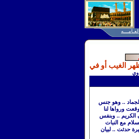
لعـامـــه
 الغيب أو في لي
اوي
لجماد .. وهو جنس
قعت ورواها لنا
ن الكريم .. وبنفس
لام مع النبات
ة حدثت .. لبيان