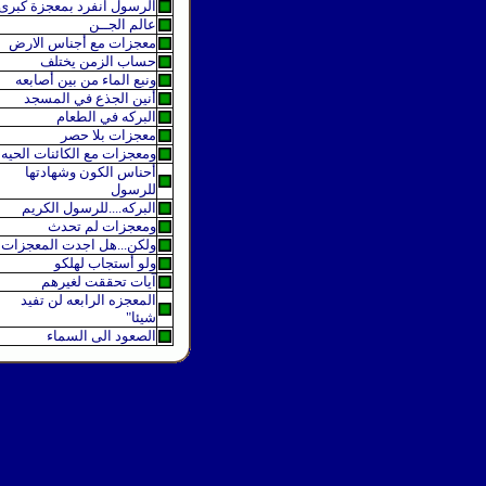
الرسول انفرد بمعجزة كبرى
عالم الجــن
معجزات مع أجناس الارض
حساب الزمن يختلف
ونبع الماء من بين أصابعه
أنين الجذع في المسجد
البركه في الطعام
معجزات بلا حصر
ومعجزات مع الكائنات الحيه
أحناس الكون وشهادتها
للرسول
البركه....للرسول الكريم
ومعجزات لم تحدث
ولكن...هل اجدت المعجزات
ولو أستجاب لهلكو
آيات تحققت لغيرهم
المعجزه الرابعه لن تفيد
شيئا"
الصعود الى السماء