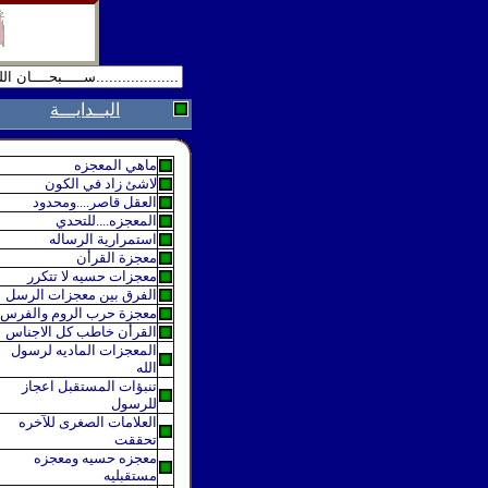
البــدايـــة
ماهي المعجزه
لاشئ زاد في الكون
العقل قاصر....ومحدود
المعجزه....للتحدي
استمرارية الرساله
معجزة القرأن
معجزات حسيه لا تتكرر
الفرق بين معجزات الرسل
معجزة حرب الروم والفرس
القرأن خاطب كل الاجناس
المعجزات الماديه لرسول
الله
تنبؤات المستقبل اعجاز
للرسول
العلامات الصغرى للآخره
تحققت
معجزه حسيه ومعجزه
مستقبليه